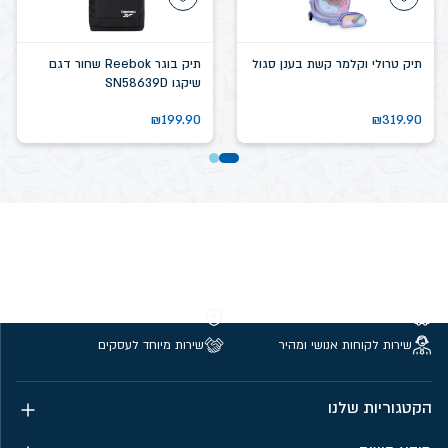
תיק טרולי וקלמר קשת בענן סגול
תיק בוגר Reebok שחור דגם
שיקגו SN58639D
₪
199.90
₪
319.90
משלוחים חינם מעל 299 ₪
קנייה מאובטחת
שירות לקוחות אנושי ומהיר
שירות מיוחד לעסקים
הקטגוריות שלנו