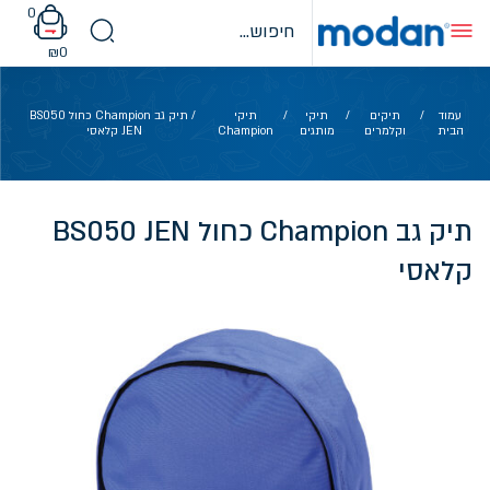
Ski
0
t
conten
₪
0
עמוד
/
תיקים
/
תיקי
/
תיקי
/ תיק גב Champion כחול BS050
הבית
וקלמרים
מותגים
Champion
JEN קלאסי
תיק גב Champion כחול BS050 JEN
קלאסי