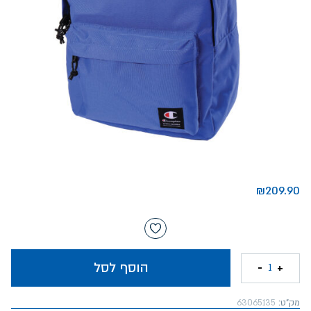
₪
209.90
הוסף לסל
-
+
1
מק"ט:
63065135