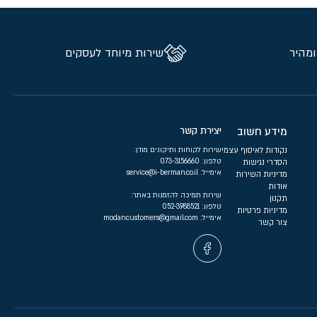
ומהיר
שירות מיוחד לעסקים
מידע חשוב
יצירת קשר
נקודות לאיסוף עצמי
שירות לקוחות ותיקונים מודן:
טלפון:
073-3156660
הסדרי נגישות
אימייל:
service@i-berman.co.il
מדיניות השירות
אודות
שירות תמיכה להזמנות באתר:
תקנון
טלפון:
052-3988521
מדיניות פרטיות
אימייל:
modancustomers@gmail.com
צור קשר