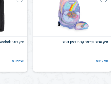
תיק טרולי וקלמר קשת בענן סגול
תיק בוגר Reebok שחור דגם שיקגו SN58639D
₪
199.90
₪
319.90