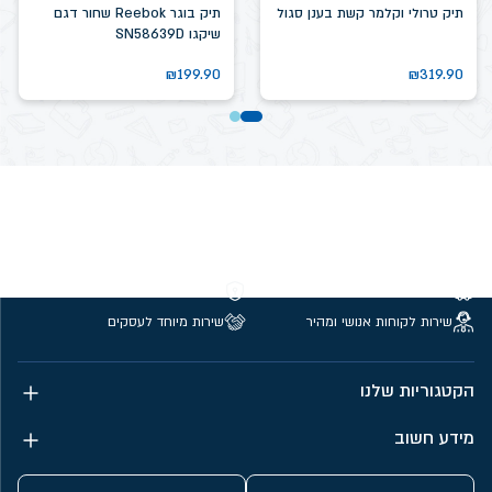
תיק טרולי וקלמר קשת בענן סגול
תיק בוגר Reebok שחור דגם
שיקגו SN58639D
₪
199.90
₪
319.90
משלוחים חינם מעל 299 ₪
קנייה מאובטחת
שירות לקוחות אנושי ומהיר
שירות מיוחד לעסקים
הקטגוריות שלנו
מידע חשוב