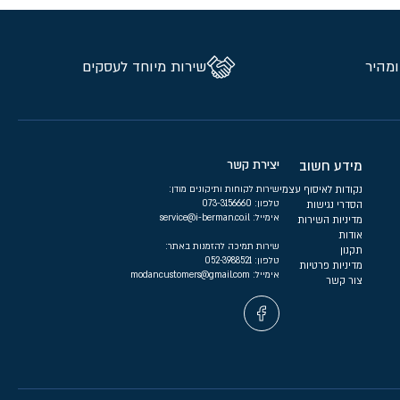
ומהיר
שירות מיוחד לעסקים
מידע חשוב
יצירת קשר
נקודות לאיסוף עצמי
שירות לקוחות ותיקונים מודן:
טלפון:
073-3156660
הסדרי נגישות
אימייל:
service@i-berman.co.il
מדיניות השירות
אודות
שירות תמיכה להזמנות באתר:
תקנון
טלפון:
052-3988521
מדיניות פרטיות
אימייל:
modancustomers@gmail.com
צור קשר