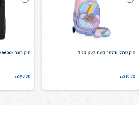
תיק טרולי וקלמר קשת בענן סגול
תיק בוגר Reebok שחור דגם שיקגו SN58639D
₪
199.90
₪
319.90