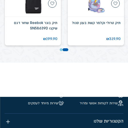
תיק טרולי וקלמר קשת בענן סגול
תיק בוגר Reebok שחור דגם
שיקגו SN58639D
₪
199.90
₪
319.90
משלוחים חינם מעל 299 ₪
קנייה מאובטחת
שירות לקוחות אנושי ומהיר
שירות מיוחד לעסקים
הקטגוריות שלנו