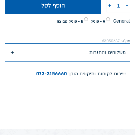
-
+
הוסף לסל
כמות של תיק סופר גן סוניק
General
A - סוניק
B - סוניק קבוצה
מק"ט:
63050637
משלוחים והחזרות
שירות לקוחות ותיקונים מודן:
073-3156660