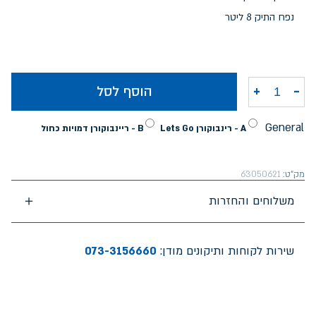
נפח התיק 8 ליטר
-
+
הוסף לסל
כמות של תיק סופר גן ריינבוקורן
General
A - רינבוקורן Lets Go
B - ריינבוקורן דמויות כחול
מק"ט:
63050621
משלוחים והחזרות
שירות לקוחות ותיקונים מודן:
073-3156660