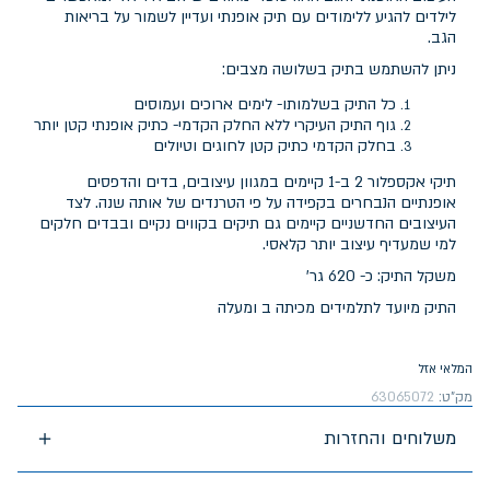
לילדים להגיע ללימודים עם תיק אופנתי ועדיין לשמור על בריאות
הגב.
ניתן להשתמש בתיק בשלושה מצבים:
כל התיק בשלמותו- לימים ארוכים ועמוסים
גוף התיק העיקרי ללא החלק הקדמי- כתיק אופנתי קטן יותר
בחלק הקדמי כתיק קטן לחוגים וטיולים
תיקי אקספלור 2 ב-1 קיימים במגוון עיצובים, בדים והדפסים
אופנתיים הנבחרים בקפידה על פי הטרנדים של אותה שנה. לצד
העיצובים החדשניים קיימים גם תיקים בקווים נקיים ובבדים חלקים
למי שמעדיף עיצוב יותר קלאסי.
משקל התיק: כ- 620 גר'
התיק מיועד לתלמידים מכיתה ב ומעלה
המלאי אזל
מק"ט:
63065072
משלוחים והחזרות