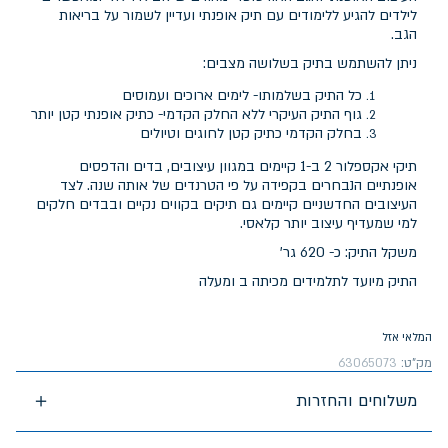
לילדים להגיע ללימודים עם תיק אופנתי ועדיין לשמור על בריאות
הגב.
ניתן להשתמש בתיק בשלושה מצבים:
כל התיק בשלמותו- לימים ארוכים ועמוסים
גוף התיק העיקרי ללא החלק הקדמי- כתיק אופנתי קטן יותר
בחלק הקדמי כתיק קטן לחוגים וטיולים
תיקי אקספלור 2 ב-1 קיימים במגוון עיצובים, בדים והדפסים
אופנתיים הנבחרים בקפידה על פי הטרנדים של אותה שנה. לצד
העיצובים החדשניים קיימים גם תיקים בקווים נקיים ובבדים חלקים
למי שמעדיף עיצוב יותר קלאסי.
משקל התיק: כ- 620 גר'
התיק מיועד לתלמידים מכיתה ב ומעלה
המלאי אזל
מק"ט:
63065073
משלוחים והחזרות