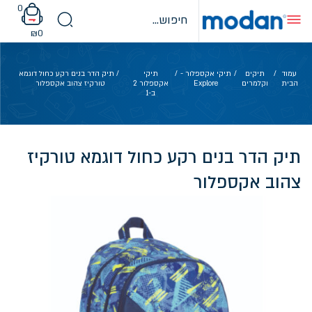
Ski
0
t
conten
₪
0
עמוד
/
תיקים
/
תיקי אקספלור -
/
תיקי
/ תיק הדר בנים רקע כחול דוגמא
הבית
וקלמרים
Explore
אקספלור 2
טורקיז צהוב אקספלור
ב-1
תיק הדר בנים רקע כחול דוגמא טורקיז
צהוב אקספלור