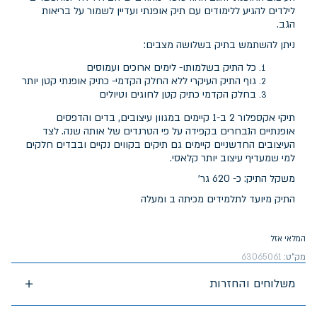
לילדים להגיע ללימודים עם תיק אופנתי ועדיין לשמור על בריאות
הגב.
ניתן להשתמש בתיק בשלושה מצבים:
כל התיק בשלמותו- לימים ארוכים ועמוסים
גוף התיק העיקרי ללא החלק הקדמי- כתיק אופנתי קטן יותר
בחלק הקדמי כתיק קטן לחוגים וטיולים
תיקי אקספלור 2 ב-1 קיימים במגוון עיצובים, בדים והדפסים
אופנתיים הנבחרים בקפידה על פי הטרנדים של אותה שנה. לצד
העיצובים החדשניים קיימים גם תיקים בקווים נקיים ובבדים חלקים
למי שמעדיף עיצוב יותר קלאסי.
משקל התיק: כ- 620 גר'
התיק מיועד לתלמידים מכיתה ב ומעלה
המלאי אזל
מק"ט:
63065061
משלוחים והחזרות