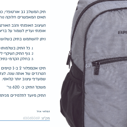
תיק המשלב גב אורטופדי, כת
תאים המאפשרים חלוקה נוחה
העיצוב האופנתי והגב האורטו
אופנתי ועדיין לשמור על בריא
ניתן להשתמש בתיק בשלושה
כל התיק בשלמותו- 
גוף התיק העיקרי ל
בחלק הקדמי כתיק ק
תיקי אקספ
הטרנדים של אותה שנה. לצד 
שמעדיף עיצוב יותר קלאסי.
משקל התיק: כ- 620 גר'
התיק מיועד לתלמידים מכיתה
המלאי אזל
מק"ט:
63065069