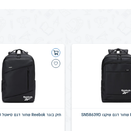
תיק בוגר Reebok שחור דגם סיאטל SN58637D