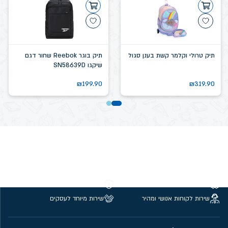
תיק טרולי וקלמר קשת בענן סגול
תיק בוגר Reebok שחור דגם
שיקגו SN58639D
₪
199.90
₪
319.90
משלוחים חינם מעל 299 ₪
קנייה מאובטחת
שירות לקוחות אנושי ומהיר
שירות מיוחד לעסקים