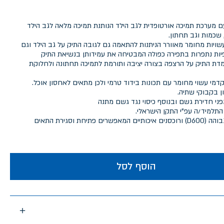
עם מערכת תמיכה אורטופדית לגב הילד הנותנת תמיכה מלאה לגב הילד
שכמות וגב תחתון.
ויות מחומר מאוורר הניתנות להתאמה גם לגובה התיק על גב הילד וגם
ות נתפרות בתפירה כפולה המבטיחה את עמידותן בנשיאת התיק
 התיק על הרצפה בצורה יציבה ותורמת לתמיכה תחתונה ולחלוקת
 התא הקדמי עשוי מחומר עם תכונות בידוד טרמי ולכן מתאים לאחסון אוכל.
ני חדירת גשם ובנוסף כיסוי נגד גשם מתנה
התלמיד/ה עפ"י התקן הישראלי.
התיק מיוצר מבד איכותי בצפיפות גבוהה (D600) ורוכסנים איכותיים המאפשרים פתיחת וסגירת התאים
הוסף לסל