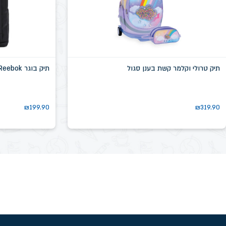
תיק טרולי וקלמר קשת בענן סגול
תיק בוגר Reebok שחור דגם שיקגו SN58639D
₪
199.90
₪
319.90