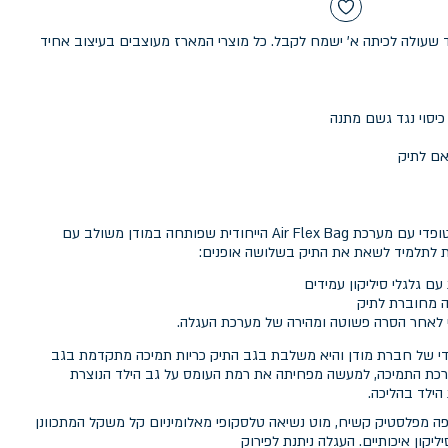
שעולה לכיתה א' ישמח לקבל. כל מוצרי המארז מעוצבים בעיצוב אחיד
אם לתיק
SMART TROLY by modan תיק אורטופדי עם מערכת Air Flex Bag הייחודית שפותחה במודן משולב עם
 לתלמיד לשאת את התיק בשלושה אופנים:
 עם גלגלי סיליקון עמידים
ה מחוברת לתיק
 לאחר הסרה פשוטה ומהירה של מערכת העגלה.
A היא פיתוח ייחודי של חברת מודן והיא משלבת בגב התיק כריות תמיכה מתקדמת בגב
ערכת התמיכה, למעשה מפחיתה את רמת העומס על גב הילד הנוצרת
ילד בהליכה.
 מפלסטיק קשיח, מוט נשיאה טלסקופי מאלומיניום קל משקל המתכוונן
יקון איכותיים. העגלה ניתנת לפירוק