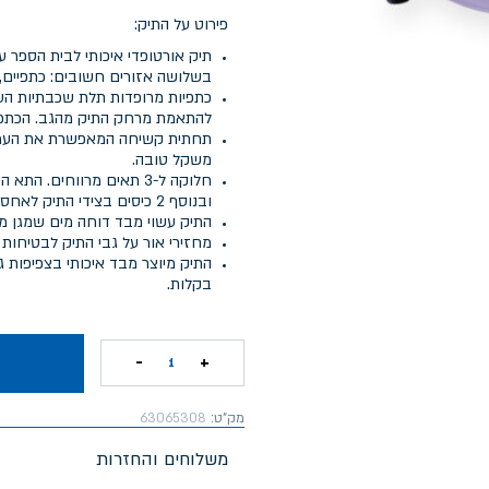
פירוט על התיק:
תיק אורטופדי איכותי לבית הספר 
בשלושה אזורים חשובים: כתפיים, 
כתפיות מרופדות תלת שכבתיות העש
להתאמת מרחק התיק מהגב. הכתפי
תחתית קשיחה המאפשרת את העמדת
משקל טובה.
חלוקה ל-3 תאים מרווחים.
ובנוסף 2 כיסים בצידי התיק לאחסון בקבוקי שתיה.
התיק עשוי מבד דוחה מים שמגן מפ
מחזירי אור על גבי התיק לבטיחות 
בקלות.
-
+
1
מק"ט:
63065308
משלוחים והחזרות