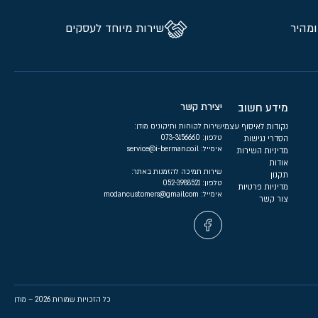
ומהיר
שירות מיוחד לעסקים
מידע חשוב
יצירת קשר
נקודות לאיסוף עצמי
שירות לקוחות ותיקונים מודן:
טלפון:
073-3156660
הסדרי נגישות
אימייל:
service@i-berman.co.il
מדיניות השירות
אודות
שירות תמיכה להזמנות באתר:
תקנון
טלפון:
052-3988521
מדיניות פרטיות
אימייל:
modancustomers@gmail.com
צור קשר
כל הזכויות שמורות 2026 – מודן