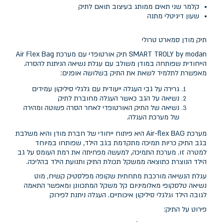
קלמר שני תאים ממותג בעיצוב תואם לתיק
שעון דיגיטלי מתנה
תיק מודן סמארט טרולי
SMART TROLY by modan תיק אורטופדי עם מערכת Air Flex Bag
הייחודית שפותחה במודן משולב עם עגלת נשיאה הניתנת להסרה.
מאפשרת לתלמיד לשאת את התיק בשלושה אופנים:
גרירה על גבי העגלה ייעודית עם גלגלי סיליקון עמידים
נשיאה על הגב כאשר העגלה מחוברת לתיק
נשיאה של התיק האורטופדי לאחר הסרה פשוטה ומהירה
של מערכת העגלה.
מערכת Air-flex BAG היא פיתוח ייחודי של חברת מודן והיא משלבת
בגב התיק כריות תמיכה מתקדמת בגב הילד, שפותחו במיוחד
למטרה זו. מערכת התמיכה, למעשה מפחיתה את רמת העומס על גב
הילד הנוצרת כתוצאה ממשקל תכולת התיק ותנועת הילד בהליכה.
עגלת הנשיאה מורכבת מתחתית שקופה מפלסטיק קשיח, מוט
נשיאה טלסקופי מאלומיניום קל משקל המתכוונן ומאפשר התאמה
לגובה הילד וגלגלי סיליקון איכותיים. העגלה ניתנת לפירוק
פירוט על התיק: