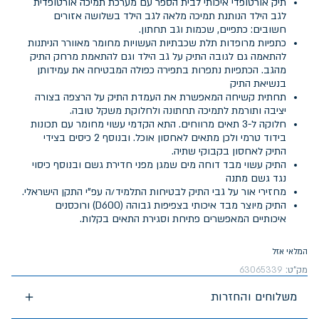
תיק אורטופדי איכותי לבית הספר עם מערכת תמיכה אורטופדית
לגב הילד הנותנת תמיכה מלאה לגב הילד בשלושה אזורים
חשובים: כתפיים, שכמות וגב תחתון.
כתפיות מרופדות תלת שכבתיות העשויות מחומר מאוורר הניתנות
להתאמה גם לגובה התיק על גב הילד וגם להתאמת מרחק התיק
מהגב. הכתפיות נתפרות בתפירה כפולה המבטיחה את עמידותן
בנשיאת התיק
תחתית קשיחה המאפשרת את העמדת התיק על הרצפה בצורה
יציבה ותורמת לתמיכה תחתונה ולחלוקת משקל טובה.
חלוקה ל-3 תאים מרווחים. התא הקדמי עשוי מחומר עם תכונות
בידוד טרמי ולכן מתאים לאחסון אוכל. ובנוסף 2 כיסים בצידי
התיק לאחסון בקבוקי שתיה.
התיק עשוי מבד דוחה מים שמגן מפני חדירת גשם ובנוסף כיסוי
נגד גשם מתנה
מחזירי אור על גבי התיק לבטיחות התלמיד/ה עפ"י התקן הישראלי.
התיק מיוצר מבד איכותי בצפיפות גבוהה (D600) ורוכסנים
איכותיים המאפשרים פתיחת וסגירת התאים בקלות.
המלאי אזל
מק"ט:
63065339
משלוחים והחזרות