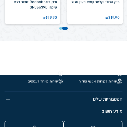
תיק טרולי וקלמר קשת בענן סגול
תיק בוגר Reebok שחור דגם
שיקגו SN58639D
₪
199.90
₪
319.90
משלוחים חינם מעל 299 ₪
קנייה מאובטחת
שירות לקוחות אנושי ומהיר
שירות מיוחד לעסקים
הקטגוריות שלנו
מידע חשוב