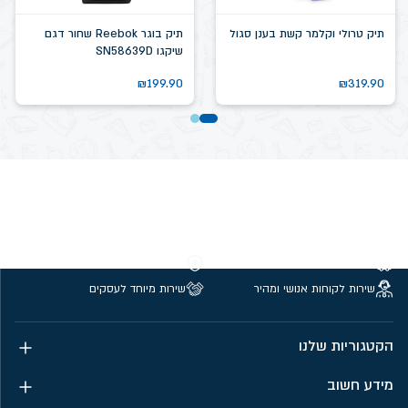
תיק טרולי וקלמר קשת בענן סגול
תיק בוגר Reebok שחור דגם
שיקגו SN58639D
₪
199.90
₪
319.90
משלוחים חינם מעל 299 ₪
קנייה מאובטחת
שירות לקוחות אנושי ומהיר
שירות מיוחד לעסקים
הקטגוריות שלנו
מידע חשוב