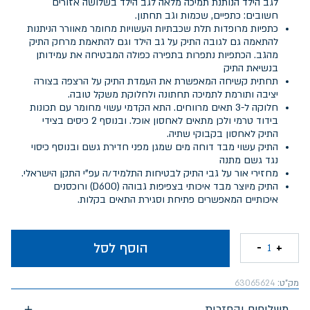
לגב הילד הנותנת תמיכה מלאה לגב הילד בשלושה אזורים
חשובים: כתפיים, שכמות וגב תחתון.
כתפיות מרופדות תלת שכבתיות העשויות מחומר מאוורר הניתנות
להתאמה גם לגובה התיק על גב הילד וגם להתאמת מרחק התיק
מהגב. הכתפיות נתפרות בתפירה כפולה המבטיחה את עמידותן
בנשיאת התיק
תחתית קשיחה המאפשרת את העמדת התיק על הרצפה בצורה
יציבה ותורמת לתמיכה תחתונה ולחלוקת משקל טובה.
חלוקה ל-3 תאים מרווחים. התא הקדמי עשוי מחומר עם תכונות
בידוד טרמי ולכן מתאים לאחסון אוכל. ובנוסף 2 כיסים בצידי
התיק לאחסון בקבוקי שתיה.
התיק עשוי מבד דוחה מים שמגן מפני חדירת גשם ובנוסף כיסוי
נגד גשם מתנה
מחזירי אור על גבי התיק לבטיחות התלמיד/ה עפ"י התקן הישראלי.
התיק מיוצר מבד איכותי בצפיפות גבוהה (D600) ורוכסנים
איכותיים המאפשרים פתיחת וסגירת התאים בקלות.
הוסף לסל
-
+
1
מק"ט:
63065624
משלוחים והחזרות