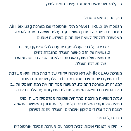
קלמר שני תאים ממותג בעיצוב תואם לתיק
תיק מודן סמארט טרולי
SMART TROLY by modan תיק אורטופדי עם מערכת Air Flex Bag
הייחודית שפותחה במודן משולב עם עגלת נשיאה הניתנת להסרה.
מאפשרת לתלמיד לשאת את התיק בשלושה אופנים:
גרירה על גבי העגלה ייעודית עם גלגלי סיליקון עמידים
נשיאה על הגב כאשר העגלה מחוברת לתיק
נשיאה של התיק האורטופדי לאחר הסרה פשוטה ומהירה
של מערכת העגלה.
מערכת Air-flex BAG היא פיתוח ייחודי של חברת מודן והיא משלבת
בגב התיק כריות תמיכה מתקדמת בגב הילד, שפותחו במיוחד
למטרה זו. מערכת התמיכה, למעשה מפחיתה את רמת העומס על גב
הילד הנוצרת כתוצאה ממשקל תכולת התיק ותנועת הילד בהליכה.
עגלת הנשיאה מורכבת מתחתית שקופה מפלסטיק קשיח, מוט
נשיאה טלסקופי מאלומיניום קל משקל המתכוונן ומאפשר התאמה
לגובה הילד וגלגלי סיליקון איכותיים. העגלה ניתנת לפירוק
פירוט על התיק:
תיק אורטופדי איכותי לבית הספר עם מערכת תמיכה אורטופדית