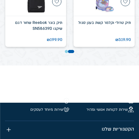
תיק טרולי וקלמר קשת בענן סגול
תיק בוגר Reebok שחור דגם
שיקגו SN58639D
₪
199.90
₪
319.90
משלוחים חינם מעל 299 ₪
קנייה מאובטחת
שירות לקוחות אנושי ומהיר
שירות מיוחד לעסקים
הקטגוריות שלנו