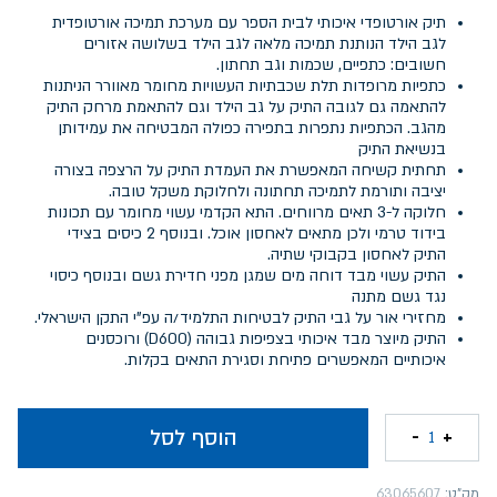
תיק אורטופדי איכותי לבית הספר עם מערכת תמיכה אורטופדית
לגב הילד הנותנת תמיכה מלאה לגב הילד בשלושה אזורים
חשובים: כתפיים, שכמות וגב תחתון.
כתפיות מרופדות תלת שכבתיות העשויות מחומר מאוורר הניתנות
להתאמה גם לגובה התיק על גב הילד וגם להתאמת מרחק התיק
מהגב. הכתפיות נתפרות בתפירה כפולה המבטיחה את עמידותן
בנשיאת התיק
תחתית קשיחה המאפשרת את העמדת התיק על הרצפה בצורה
יציבה ותורמת לתמיכה תחתונה ולחלוקת משקל טובה.
חלוקה ל-3 תאים מרווחים. התא הקדמי עשוי מחומר עם תכונות
בידוד טרמי ולכן מתאים לאחסון אוכל. ובנוסף 2 כיסים בצידי
התיק לאחסון בקבוקי שתיה.
התיק עשוי מבד דוחה מים שמגן מפני חדירת גשם ובנוסף כיסוי
נגד גשם מתנה
מחזירי אור על גבי התיק לבטיחות התלמיד/ה עפ"י התקן הישראלי.
התיק מיוצר מבד איכותי בצפיפות גבוהה (D600) ורוכסנים
איכותיים המאפשרים פתיחת וסגירת התאים בקלות.
הוסף לסל
-
+
1
מק"ט:
63065607