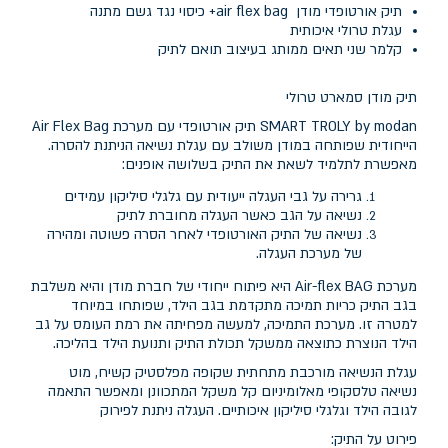
תיק אורטופדי מודן air flex bag+ כיסוי נגד גשם מתנה
עגלת טרולי איכותית
קלמר שני תאים ממותג בעיצוב תואם לתיק
תיק מודן סמארט טרולי
SMART TROLY by modan תיק אורטופדי עם מערכת Air Flex Bag
הייחודית שפותחה במודן משולב עם עגלת נשיאה הניתנת להסרה.
מאפשרת לתלמיד לשאת את התיק בשלושה אופנים:
גרירה על גבי העגלה ייעודית עם גלגלי סיליקון עמידים
נשיאה על הגב כאשר העגלה מחוברת לתיק
נשיאה של התיק האורטופדי לאחר הסרה פשוטה ומהירה
של מערכת העגלה.
מערכת Air-flex BAG היא פיתוח ייחודי של חברת מודן והיא משלבת
בגב התיק כריות תמיכה מתקדמת בגב הילד, שפותחו במיוחד
למטרה זו. מערכת התמיכה, למעשה מפחיתה את רמת העומס על גב
הילד הנוצרת כתוצאה ממשקל תכולת התיק ותנועת הילד בהליכה.
עגלת הנשיאה מורכבת מתחתית שקופה מפלסטיק קשיח, מוט
נשיאה טלסקופי מאלומיניום קל משקל המתכוונן ומאפשר התאמה
לגובה הילד וגלגלי סיליקון איכותיים. העגלה ניתנת לפירוק
פירוט על התיק: