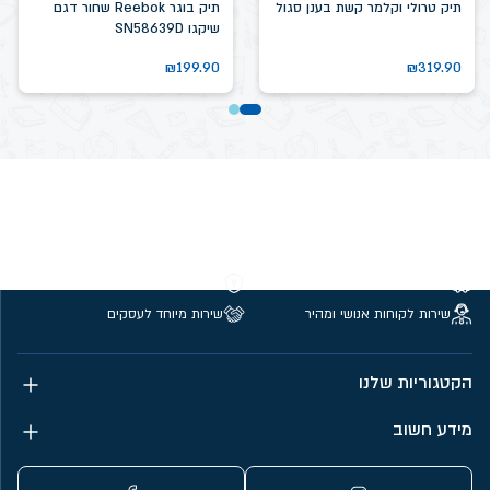
תיק טרולי וקלמר קשת בענן סגול
תיק בוגר Reebok שחור דגם
שיקגו SN58639D
₪
199.90
₪
319.90
משלוחים חינם מעל 299 ₪
קנייה מאובטחת
שירות לקוחות אנושי ומהיר
שירות מיוחד לעסקים
הקטגוריות שלנו
מידע חשוב