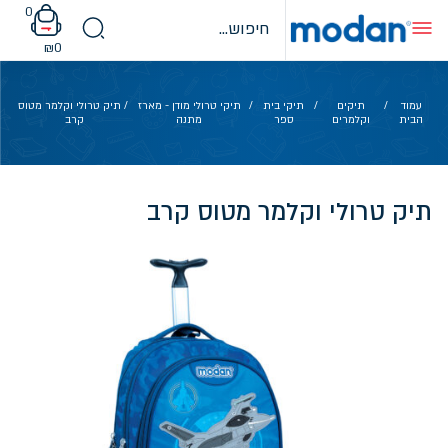
Ski
0
t
conten
₪
0
עמוד
/
תיקים
/
תיקי בית
/
תיקי טרולי מודן - מארז
/ תיק טרולי וקלמר מטוס
הבית
וקלמרים
ספר
מתנה
קרב
תיק טרולי וקלמר מטוס קרב