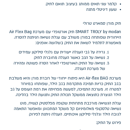
קלמר שני תאים ממותג בעיצוב תואם לתיק
שעון דיגיטלי מתנה
תיק מודן סמארט טרולי
SMART TROLY by modan תיק אורטופדי עם מערכת Air Flex Bag
הייחודית שפותחה במודן משולב עם עגלת נשיאה הניתנת להסרה.
מאפשרת לתלמיד לשאת את התיק בשלושה אופנים:
גרירה על גבי העגלה ייעודית עם גלגלי סיליקון עמידים
נשיאה על הגב כאשר העגלה מחוברת לתיק
נשיאה של התיק האורטופדי לאחר הסרה פשוטה ומהירה
של מערכת העגלה.
מערכת Air-flex BAG היא פיתוח ייחודי של חברת מודן והיא משלבת
בגב התיק כריות תמיכה מתקדמת בגב הילד, שפותחו במיוחד
למטרה זו. מערכת התמיכה, למעשה מפחיתה את רמת העומס על גב
הילד הנוצרת כתוצאה ממשקל תכולת התיק ותנועת הילד בהליכה.
עגלת הנשיאה מורכבת מתחתית שקופה מפלסטיק קשיח, מוט
נשיאה טלסקופי מאלומיניום קל משקל המתכוונן ומאפשר התאמה
לגובה הילד וגלגלי סיליקון איכותיים. העגלה ניתנת לפירוק
פירוט על התיק: