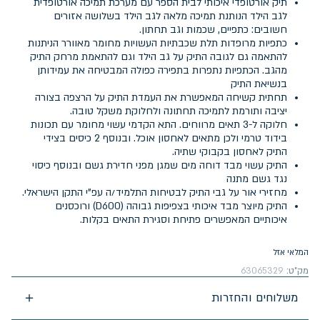
תיק אורטופדי איכותי לבית הספר עם מערכת תמיכה אורטופדית
לגב הילד הנותנת תמיכה מלאה לגב הילד בשלושה אזורים
חשובים: כתפיים, שכמות וגב תחתון.
כתפיות מרופדות תלת שכבתיות העשויות מחומר מאוורר הניתנות
להתאמה גם לגובה התיק על גב הילד וגם להתאמת מרחק התיק
מהגב. הכתפיות נתפרות בתפירה כפולה המבטיחה את עמידותן
בנשיאת התיק
תחתית קשיחה המאפשרת את העמדת התיק על הרצפה בצורה
יציבה ותורמת לתמיכה תחתונה ולחלוקת משקל טובה.
חלוקה ל-3 תאים מרווחים. התא הקדמי עשוי מחומר עם תכונות
בידוד טרמי ולכן מתאים לאחסון אוכל. ובנוסף 2 כיסים בצידי
התיק לאחסון בקבוקי שתיה.
התיק עשוי מבד דוחה מים שמגן מפני חדירת גשם ובנוסף כיסוי
נגד גשם מתנה
מחזירי אור על גבי התיק לבטיחות התלמיד/ה עפ"י התקן הישראלי.
התיק מיוצר מבד איכותי בצפיפות גבוהה (D600) ורוכסנים
איכותיים המאפשרים פתיחת וסגירת התאים בקלות.
המלאי אזל
מק"ט:
63065329
משלוחים והחזרות