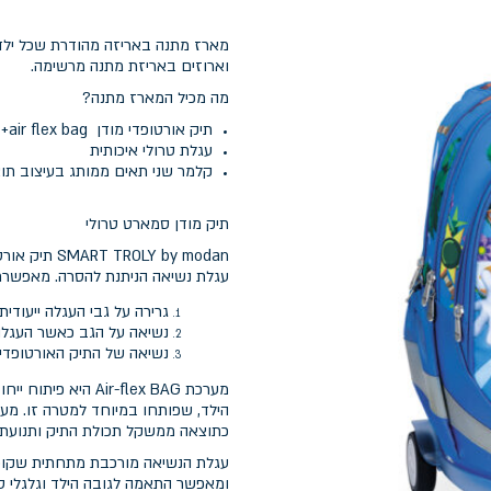
מארז מתנה באריזה מהודרת שכל ילד 
וארוזים באריזת מתנה מרשימה.
מה מכיל המארז מתנה?
תיק אורטופדי מודן air flex bag+ כיסוי נגד גשם מתנה
עגלת טרולי איכותית
קלמר שני תאים ממותג בעיצוב תו
תיק מודן סמארט טרולי
עגלת נשיאה הניתנת להסרה. מאפשרת
גרירה על גבי העגלה ייעודית
נשיאה על הגב כאשר העגל
נשיאה של התיק האורטופדי
מערכת ir-flex BAG
הילד, שפותחו במיוחד למטרה זו. מ
כתוצאה ממשקל תכולת התיק ותנועת ה
עגלת הנשיאה מורכבת מתחתית שקופה
ומאפשר התאמה לגובה הילד וגלגלי סיל