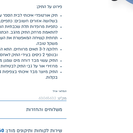
פירוט על התיק:
תיק אורטופדי איכותי לבית הספר 
בשלושה אזורים חשובים: כתפיים, 
כתפיות מרופדות תלת שכבתיות העש
להתאמת מרחק התיק מהגב. הכתפי
תחתית קשיחה המאפשרת את העמדת
משקל טובה.
חלוקה ל-3 תאים מרווחים.
ובנוסף 2 כיסים בצידי התיק לאחסון בקבוקי שתיה.
התיק עשוי מבד דוחה מים שמגן מפ
מחזירי אור על גבי התיק לבטיחות 
בקלות.
המלאי אזל
מק"ט:
63065632
משלוחים והחזרות
שירות לקוחות ותיקונים מודן:
60