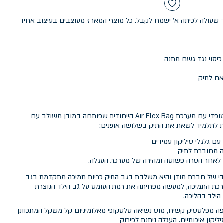
שעולה לכיתה א' ישמח לקבל. כל מוצרי המארז מעוצבים בעיצוב אחיד
אם לתיק
SMART TROLY by modan תיק אורטופדי עם מערכת Air Flex Bag הייחודית שפותחה במודן משולב עם
 לתלמיד לשאת את התיק בשלושה אופנים:
 עם גלגלי סיליקון עמידים
ה מחוברת לתיק
 לאחר הסרה פשוטה ומהירה של מערכת העגלה.
A היא פיתוח ייחודי של חברת מודן והיא משלבת בגב התיק כריות תמיכה מתקדמת בגב
ערכת התמיכה, למעשה מפחיתה את רמת העומס על גב הילד הנוצרת
ילד בהליכה.
 מפלסטיק קשיח, מוט נשיאה טלסקופי מאלומיניום קל משקל המתכוונן
יקון איכותיים. העגלה ניתנת לפירוק