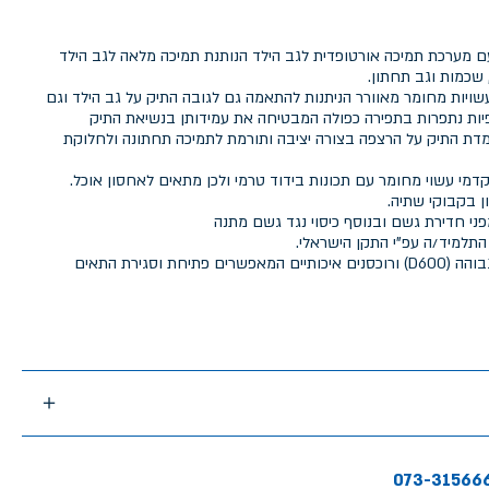
עם מערכת תמיכה אורטופדית לגב הילד הנותנת תמיכה מלאה לגב הילד
שכמות וגב תחתון.
ויות מחומר מאוורר הניתנות להתאמה גם לגובה התיק על גב הילד וגם
ות נתפרות בתפירה כפולה המבטיחה את עמידותן בנשיאת התיק
 התיק על הרצפה בצורה יציבה ותורמת לתמיכה תחתונה ולחלוקת
 התא הקדמי עשוי מחומר עם תכונות בידוד טרמי ולכן מתאים לאחסון אוכל.
ני חדירת גשם ובנוסף כיסוי נגד גשם מתנה
התלמיד/ה עפ"י התקן הישראלי.
התיק מיוצר מבד איכותי בצפיפות גבוהה (D600) ורוכסנים איכותיים המאפשרים פתיחת וסגירת התאים
073-31566