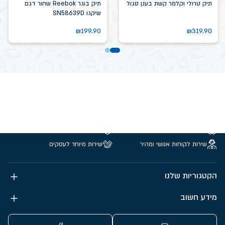
תיק טרולי וקלמר קשת בענן סגול
תיק בוגר Reebok שחור דגם
שיקגו SN58639D
₪
199.90
₪
319.90
משלוחים חינם מעל 299 ₪
קנייה מאובטחת
שירות לקוחות אנושי ומהיר
שירות מיוחד לעסקים
הקטגוריות שלנו
מידע חשוב