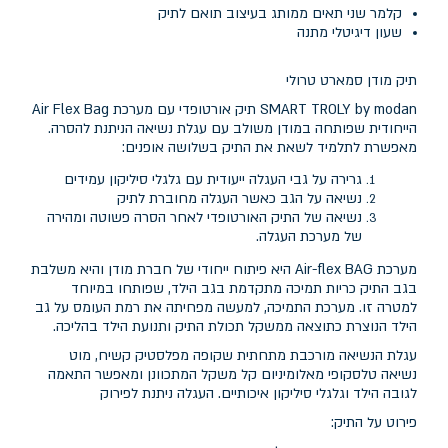
קלמר שני תאים ממותג בעיצוב תואם לתיק
שעון דיגיטלי מתנה
תיק מודן סמארט טרולי
SMART TROLY by modan תיק אורטופדי עם מערכת Air Flex Bag
הייחודית שפותחה במודן משולב עם עגלת נשיאה הניתנת להסרה.
מאפשרת לתלמיד לשאת את התיק בשלושה אופנים:
גרירה על גבי העגלה ייעודית עם גלגלי סיליקון עמידים
נשיאה על הגב כאשר העגלה מחוברת לתיק
נשיאה של התיק האורטופדי לאחר הסרה פשוטה ומהירה
של מערכת העגלה.
מערכת Air-flex BAG היא פיתוח ייחודי של חברת מודן והיא משלבת
בגב התיק כריות תמיכה מתקדמת בגב הילד, שפותחו במיוחד
למטרה זו. מערכת התמיכה, למעשה מפחיתה את רמת העומס על גב
הילד הנוצרת כתוצאה ממשקל תכולת התיק ותנועת הילד בהליכה.
עגלת הנשיאה מורכבת מתחתית שקופה מפלסטיק קשיח, מוט
נשיאה טלסקופי מאלומיניום קל משקל המתכוונן ומאפשר התאמה
לגובה הילד וגלגלי סיליקון איכותיים. העגלה ניתנת לפירוק
פירוט על התיק: