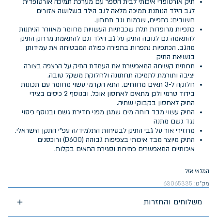
תיק אורטופדי איכותי לבית הספר עם מערכת תמיכה אורטופדית
לגב הילד הנותנת תמיכה מלאה לגב הילד בשלושה אזורים
חשובים: כתפיים, שכמות וגב תחתון.
כתפיות מרופדות תלת שכבתיות העשויות מחומר מאוורר הניתנות
להתאמה גם לגובה התיק על גב הילד וגם להתאמת מרחק התיק
מהגב. הכתפיות נתפרות בתפירה כפולה המבטיחה את עמידותן
בנשיאת התיק
תחתית קשיחה המאפשרת את העמדת התיק על הרצפה בצורה
יציבה ותורמת לתמיכה תחתונה ולחלוקת משקל טובה.
חלוקה ל-3 תאים מרווחים. התא הקדמי עשוי מחומר עם תכונות
בידוד טרמי ולכן מתאים לאחסון אוכל. ובנוסף 2 כיסים בצידי
התיק לאחסון בקבוקי שתיה.
התיק עשוי מבד דוחה מים שמגן מפני חדירת גשם ובנוסף כיסוי
נגד גשם מתנה
מחזירי אור על גבי התיק לבטיחות התלמיד/ה עפ"י התקן הישראלי.
התיק מיוצר מבד איכותי בצפיפות גבוהה (D600) ורוכסנים
איכותיים המאפשרים פתיחת וסגירת התאים בקלות.
המלאי אזל
מק"ט:
63065335
משלוחים והחזרות