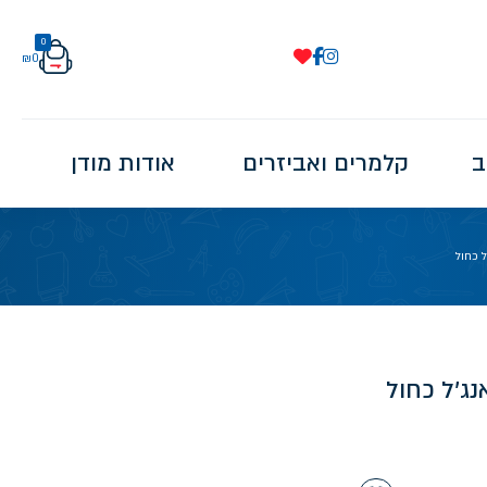
0
₪
0
ב
קלמרים ואביזרים
אודות מודן
ל כחול
נג'ל כחול