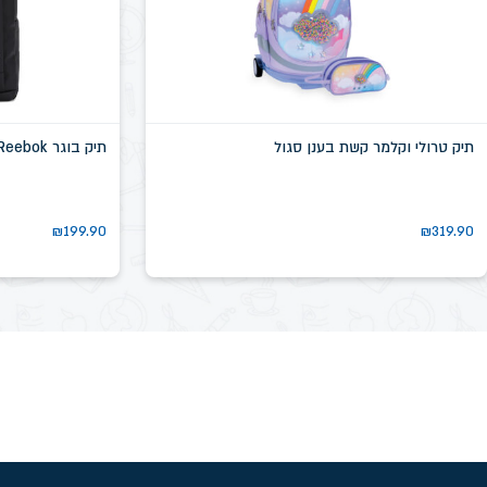
תיק טרולי וקלמר קשת בענן סגול
תיק בוגר Reebok שחור דגם שיקגו SN58639D
₪
199.90
₪
319.90