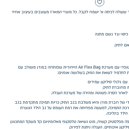
שעולה לכיתה א' ישמח לקבל. כל מוצרי המארז מעוצבים בעיצוב אחיד
אם לתיק
SMART TROLY by modan תיק אורטופדי עם מערכת Air Flex Bag הייחודית שפותחה במודן משולב עם
 לתלמיד לשאת את התיק בשלושה אופנים:
 עם גלגלי סיליקון עמידים
ה מחוברת לתיק
 לאחר הסרה פשוטה ומהירה של מערכת העגלה.
A היא פיתוח ייחודי של חברת מודן והיא משלבת בגב התיק כריות תמיכה מתקדמת בגב
ערכת התמיכה, למעשה מפחיתה את רמת העומס על גב הילד הנוצרת
ילד בהליכה.
 מפלסטיק קשיח, מוט נשיאה טלסקופי מאלומיניום קל משקל המתכוונן
יקון איכותיים. העגלה ניתנת לפירוק