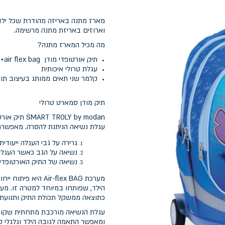
מארז מתנה באריזה מהודרת שכל ילד 
וארוזים באריזת מתנה מרשימה.
מה מכיל המארז מתנה?
תיק אורטופדי מודן air flex bag+ כיסוי נגד גשם מתנה
עגלת טרולי איכותית
קלמר שני תאים ממותג בעיצוב תו
תיק מודן סמארט טרולי
עגלת נשיאה הניתנת להסרה. מאפשרת
גרירה על גבי העגלה ייעודית
נשיאה על הגב כאשר העגל
נשיאה של התיק האורטופדי
מערכת ir-flex BAG
הילד, שפותחו במיוחד למטרה זו. מ
כתוצאה ממשקל תכולת התיק ותנועת ה
עגלת הנשיאה מורכבת מתחתית שקופה
ומאפשר התאמה לגובה הילד וגלגלי סיל