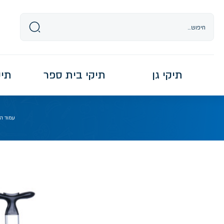
Ski
t
conten
תיקי גן
תיקי בית ספר
תיקי re
עמוד ה