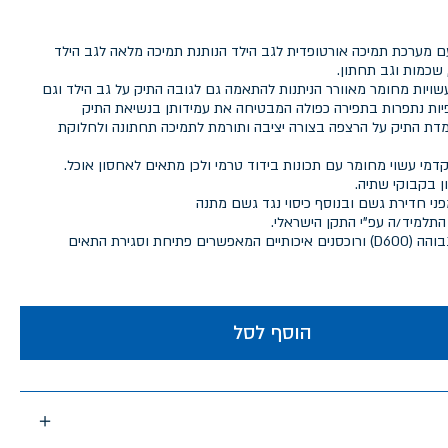
עם מערכת תמיכה אורטופדית לגב הילד הנותנת תמיכה מלאה לגב הילד
שכמות וגב תחתון.
ויות מחומר מאוורר הניתנות להתאמה גם לגובה התיק על גב הילד וגם
ות נתפרות בתפירה כפולה המבטיחה את עמידותן בנשיאת התיק
 התיק על הרצפה בצורה יציבה ותורמת לתמיכה תחתונה ולחלוקת
 התא הקדמי עשוי מחומר עם תכונות בידוד טרמי ולכן מתאים לאחסון אוכל.
ני חדירת גשם ובנוסף כיסוי נגד גשם מתנה
התלמיד/ה עפ"י התקן הישראלי.
התיק מיוצר מבד איכותי בצפיפות גבוהה (D600) ורוכסנים איכותיים המאפשרים פתיחת וסגירת התאים
הוסף לסל