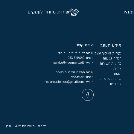
ומהיר
שירות מיוחד לעסקים
מידע חשוב
יצירת קשר
נקודות לאיסוף עצמי
שירות לקוחות ותיקונים מודן:
טלפון:
073-3156660
הסדרי נגישות
אימייל:
service@i-berman.co.il
מדיניות השירות
אודות
שירות תמיכה להזמנות באתר:
תקנון
טלפון:
052-3988521
מדיניות פרטיות
אימייל:
modancustomers@gmail.com
צור קשר
כל הזכויות שמורות 2026 – מודן