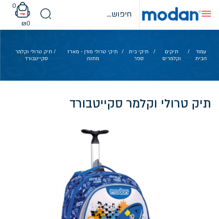
Ski
0
t
conten
₪
0
עמוד
/
תיקים
/
תיקי בית
/
תיקי טרולי מודן - מארז
/ תיק טרולי וקלמר
הבית
וקלמרים
ספר
מתנה
סקייטבורד
תיק טרולי וקלמר סקייטבורד