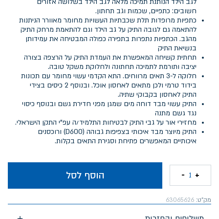
לגב הילד הנותנת תמיכה מלאה לגב הילד בשלושה אזורים
חשובים: כתפיים, שכמות וגב תחתון.
כתפיות מרופדות תלת שכבתיות העשויות מחומר מאוורר הניתנות
להתאמה גם לגובה התיק על גב הילד וגם להתאמת מרחק התיק
מהגב. הכתפיות נתפרות בתפירה כפולה המבטיחה את עמידותן
בנשיאת התיק
תחתית קשיחה המאפשרת את העמדת התיק על הרצפה בצורה
יציבה ותורמת לתמיכה תחתונה ולחלוקת משקל טובה.
חלוקה ל-3 תאים מרווחים. התא הקדמי עשוי מחומר עם תכונות
בידוד טרמי ולכן מתאים לאחסון אוכל. ובנוסף 2 כיסים בצידי
התיק לאחסון בקבוקי שתיה.
התיק עשוי מבד דוחה מים שמגן מפני חדירת גשם ובנוסף כיסוי
נגד גשם מתנה
מחזירי אור על גבי התיק לבטיחות התלמיד/ה עפ"י התקן הישראלי.
התיק מיוצר מבד איכותי בצפיפות גבוהה (D600) ורוכסנים
איכותיים המאפשרים פתיחת וסגירת התאים בקלות.
הוסף לסל
-
+
1
מק"ט:
63065626
משלוחים והחזרות