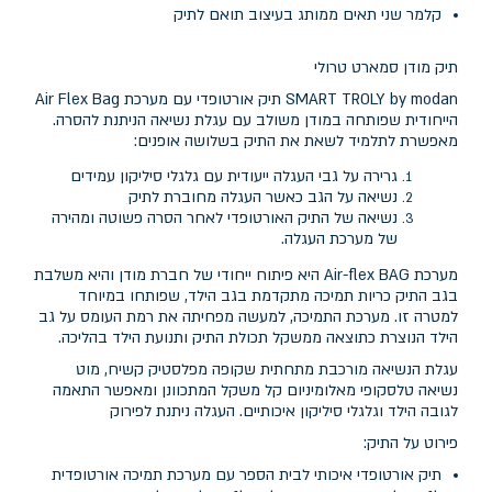
קלמר שני תאים ממותג בעיצוב תואם לתיק
תיק מודן סמארט טרולי
SMART TROLY by modan תיק אורטופדי עם מערכת Air Flex Bag
הייחודית שפותחה במודן משולב עם עגלת נשיאה הניתנת להסרה.
מאפשרת לתלמיד לשאת את התיק בשלושה אופנים:
גרירה על גבי העגלה ייעודית עם גלגלי סיליקון עמידים
נשיאה על הגב כאשר העגלה מחוברת לתיק
נשיאה של התיק האורטופדי לאחר הסרה פשוטה ומהירה
של מערכת העגלה.
מערכת Air-flex BAG היא פיתוח ייחודי של חברת מודן והיא משלבת
בגב התיק כריות תמיכה מתקדמת בגב הילד, שפותחו במיוחד
למטרה זו. מערכת התמיכה, למעשה מפחיתה את רמת העומס על גב
הילד הנוצרת כתוצאה ממשקל תכולת התיק ותנועת הילד בהליכה.
עגלת הנשיאה מורכבת מתחתית שקופה מפלסטיק קשיח, מוט
נשיאה טלסקופי מאלומיניום קל משקל המתכוונן ומאפשר התאמה
לגובה הילד וגלגלי סיליקון איכותיים. העגלה ניתנת לפירוק
פירוט על התיק:
תיק אורטופדי איכותי לבית הספר עם מערכת תמיכה אורטופדית