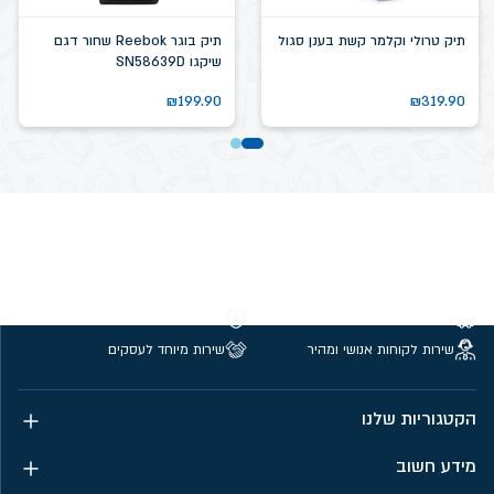
תיק טרולי וקלמר קשת בענן סגול
תיק בוגר Reebok שחור דגם
שיקגו SN58639D
₪
199.90
₪
319.90
משלוחים חינם מעל 299 ₪
קנייה מאובטחת
שירות לקוחות אנושי ומהיר
שירות מיוחד לעסקים
הקטגוריות שלנו
מידע חשוב