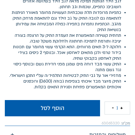
לגב הילד הנותנת תמיכה מלאה לגב הילד בשלושה אזורים
חשובים: כתפיים, שכמות וגב תחתון.
כתפיות מרופדות תלת שכבתיות העשויות מחומר מאוורר הניתנות
להתאמה גם לגובה התיק על גב הילד וגם להתאמת מרחק התיק
מהגב. הכתפיות נתפרות בתפירה כפולה המבטיחה את עמידותן
בנשיאת התיק
תחתית קשיחה המאפשרת את העמדת התיק על הרצפה בצורה
יציבה ותורמת לתמיכה תחתונה ולחלוקת משקל טובה.
חלוקה ל-3 תאים מרווחים. התא הקדמי עשוי מחומר עם תכונות
בידוד טרמי ולכן מתאים לאחסון אוכל. ובנוסף 2 כיסים בצידי
התיק לאחסון בקבוקי שתיה.
התיק עשוי מבד דוחה מים שמגן מפני חדירת גשם ובנוסף כיסוי
נגד גשם מתנה
מחזירי אור על גבי התיק לבטיחות התלמיד/ה עפ"י התקן הישראלי.
התיק מיוצר מבד איכותי בצפיפות גבוהה (D600) ורוכסנים
איכותיים המאפשרים פתיחת וסגירת התאים בקלות.
הוסף לסל
-
+
1
מק"ט:
63065320
משלוחים והחזרות