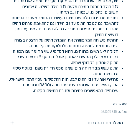
תיק אורטופדי איכותי לבית הספר עם מערכת תמיכה אורטופדית
לגב הילד הנותנת תמיכה מלאה לגב הילד בשלושה אזורים
חשובים: כתפיים, שכמות וגב תחתון.
כתפיות מרופדות תלת שכבתיות העשויות מחומר מאוורר הניתנות
להתאמה גם לגובה התיק על גב הילד וגם להתאמת מרחק התיק
מהגב. הכתפיות נתפרות בתפירה כפולה המבטיחה את עמידותן
בנשיאת התיק
תחתית קשיחה המאפשרת את העמדת התיק על הרצפה בצורה
יציבה ותורמת לתמיכה תחתונה ולחלוקת משקל טובה.
חלוקה ל-3 תאים מרווחים. התא הקדמי עשוי מחומר עם תכונות
בידוד טרמי ולכן מתאים לאחסון אוכל. ובנוסף 2 כיסים בצידי
התיק לאחסון בקבוקי שתיה.
התיק עשוי מבד דוחה מים שמגן מפני חדירת גשם ובנוסף כיסוי
נגד גשם מתנה
מחזירי אור על גבי התיק לבטיחות התלמיד/ה עפ"י התקן הישראלי.
התיק מיוצר מבד איכותי בצפיפות גבוהה (D600) ורוכסנים
איכותיים המאפשרים פתיחת וסגירת התאים בקלות.
המלאי אזל
מק"ט:
63065315
משלוחים והחזרות