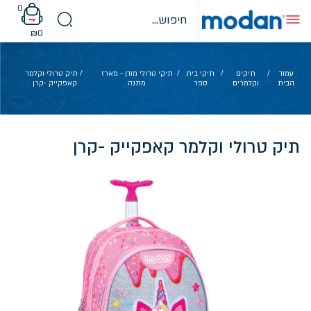
Ski
0
t
conten
₪
0
עמוד
/
תיקים
/
תיקי בית
/
תיקי טרולי מודן - מארז
/ תיק טרולי וקלמר
הבית
וקלמרים
ספר
מתנה
קאפקייק -קרן
תיק טרולי וקלמר קאפקייק -קרן