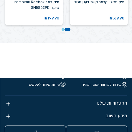
תיק טרולי וקלמר קשת בענן סגול
תיק בוגר Reebok שחור דגם
שיקגו SN58639D
₪
199.90
₪
319.90
משלוחים חינם מעל 299 ₪
קנייה מאובטחת
שירות לקוחות אנושי ומהיר
שירות מיוחד לעסקים
הקטגוריות שלנו
מידע חשוב