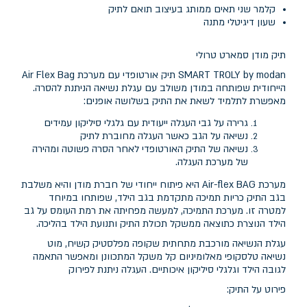
קלמר שני תאים ממותג בעיצוב תואם לתיק
שעון דיגיטלי מתנה
תיק מודן סמארט טרולי
SMART TROLY by modan תיק אורטופדי עם מערכת Air Flex Bag
הייחודית שפותחה במודן משולב עם עגלת נשיאה הניתנת להסרה.
מאפשרת לתלמיד לשאת את התיק בשלושה אופנים:
גרירה על גבי העגלה ייעודית עם גלגלי סיליקון עמידים
נשיאה על הגב כאשר העגלה מחוברת לתיק
נשיאה של התיק האורטופדי לאחר הסרה פשוטה ומהירה
של מערכת העגלה.
מערכת Air-flex BAG היא פיתוח ייחודי של חברת מודן והיא משלבת
בגב התיק כריות תמיכה מתקדמת בגב הילד, שפותחו במיוחד
למטרה זו. מערכת התמיכה, למעשה מפחיתה את רמת העומס על גב
הילד הנוצרת כתוצאה ממשקל תכולת התיק ותנועת הילד בהליכה.
עגלת הנשיאה מורכבת מתחתית שקופה מפלסטיק קשיח, מוט
נשיאה טלסקופי מאלומיניום קל משקל המתכוונן ומאפשר התאמה
לגובה הילד וגלגלי סיליקון איכותיים. העגלה ניתנת לפירוק
פירוט על התיק: