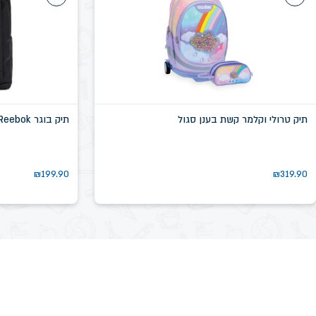
תיק טרולי וקלמר קשת בענן סגול
תיק בוגר Reebok שחור דגם שיקגו SN58639D
₪
199.90
₪
319.90