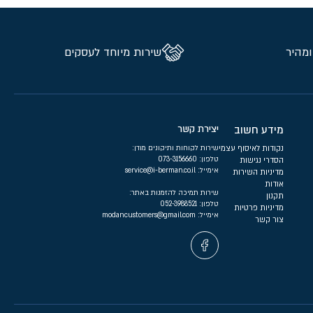
ומהיר
שירות מיוחד לעסקים
מידע חשוב
יצירת קשר
נקודות לאיסוף עצמי
שירות לקוחות ותיקונים מודן:
טלפון:
073-3156660
הסדרי נגישות
אימייל:
service@i-berman.co.il
מדיניות השירות
אודות
שירות תמיכה להזמנות באתר:
תקנון
טלפון:
052-3988521
מדיניות פרטיות
אימייל:
modancustomers@gmail.com
צור קשר