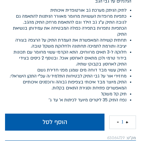
הגלגלים על גבי הגב
לתיק הניתק מערכת גב אורטופדית איכותית
כתפיות מרופדות העשויות מחומר מאוורר הניתנות להתאמה גם
לגובה התיק ע"ג גב הילד וגם להתאמת מרחק התיק מהגב.
הכתפיות נתפרות בתפירה כפולה המבטיחה את עמידותן בנשיאת
התיק
תחתית קשיחה המאפשרת את העמדת התיק על הרצפה בצורה
יציבה ותורמת לתמיכה תחתונה ולחלוקת משקל טובה.
חלוקה ל-3 תאים מרווחים. התא הקדמי עשוי מחומר עם תכונות
בידוד טרמי ולכן מתאים לאחסון אוכל. ובנוסף 2 כיסים בצידי
התיק לאחסון בקבוקי שתיה.
התיק עשוי מבד דוחה מים שמגן מפני חדירת גשם
מחזירי אור על גבי התיק לבטיחות התלמיד/ה עפ"י התקן הישראלי.
התיק מיוצר מבד איכותי בצפיפות גבוהה ורוכסנים איכותיים
המאפשרים פתיחת וסגירת התאים בקלות.
תיק קל משקל
נפח התיק 35 ליטרים מיועד לכיתות א' עד ג'
הוסף לסל
-
+
1
מק"ט:
63064729