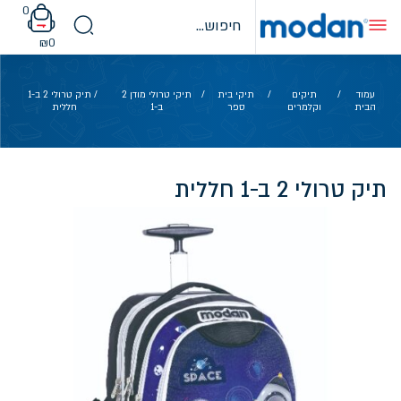
Ski
0
t
conten
₪
0
עמוד
/
תיקים
/
תיקי בית
/
תיקי טרולי מודן 2
/ תיק טרולי 2 ב-1
הבית
וקלמרים
ספר
ב-1
חללית
תיק טרולי 2 ב-1 חללית