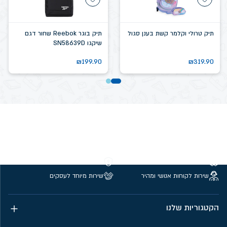
תיק טרולי וקלמר קשת בענן סגול
תיק בוגר Reebok שחור דגם
שיקגו SN58639D
₪
199.90
₪
319.90
משלוחים חינם מעל 299 ₪
קנייה מאובטחת
שירות לקוחות אנושי ומהיר
שירות מיוחד לעסקים
הקטגוריות שלנו