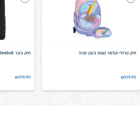
תיק טרולי וקלמר קשת בענן סגול
תיק בוגר Reebok שחור דגם שיקגו SN58639D
₪
199.90
₪
319.90