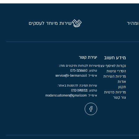
ומהיר
שירות מיוחד לעסקים
מידע חשוב
יצירת קשר
נקודות לאיסוף עצמי
שירות לקוחות ותיקונים מודן:
טלפון:
073-3156660
הסדרי נגישות
אימייל:
service@i-berman.co.il
מדיניות השירות
אודות
שירות תמיכה להזמנות באתר:
תקנון
טלפון:
052-3988521
מדיניות פרטיות
אימייל:
modancustomers@gmail.com
צור קשר