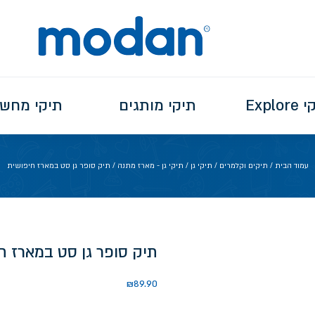
Explo
תיקי מותגים
תיקי מחש
עמוד הבית
/
תיקים וקלמרים
/
תיקי גן
/
תיקי גן - מארז מתנה
/ תיק סופר גן סט במארז חיפושית
תיק סופר גן סט במארז ח
₪
89.90