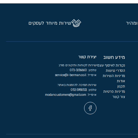
ומהיר
שירות מיוחד לעסקים
מידע חשוב
יצירת קשר
נקודות לאיסוף עצמי
שירות לקוחות ותיקונים מודן:
טלפון:
073-3156660
הסדרי נגישות
אימייל:
service@i-berman.co.il
מדיניות השירות
אודות
שירות תמיכה להזמנות באתר:
תקנון
טלפון:
052-3988521
מדיניות פרטיות
אימייל:
modancustomers@gmail.com
צור קשר