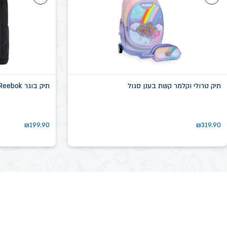
תיק טרולי וקלמר קשת בענן סגול
תיק בוגר Reebok שחור דגם שיקגו SN58639D
₪
199.90
₪
319.90