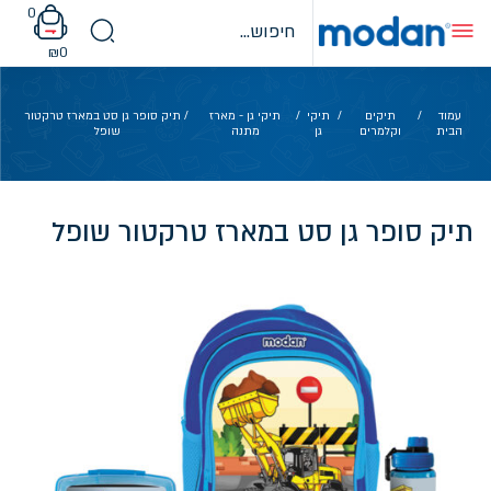
Ski
0
t
conten
₪
0
עמוד
/
תיקים
/
תיקי
/
תיקי גן - מארז
/ תיק סופר גן סט במארז טרקטור
הבית
וקלמרים
גן
מתנה
שופל
תיק סופר גן סט במארז טרקטור שופל