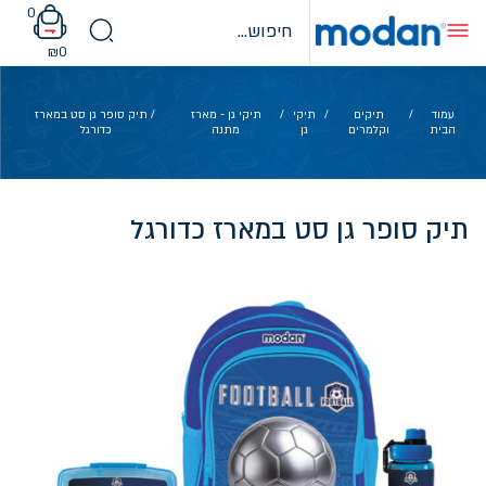
Ski
0
t
conten
₪
0
עמוד
/
תיקים
/
תיקי
/
תיקי גן - מארז
/ תיק סופר גן סט במארז
הבית
וקלמרים
גן
מתנה
כדורגל
תיק סופר גן סט במארז כדורגל