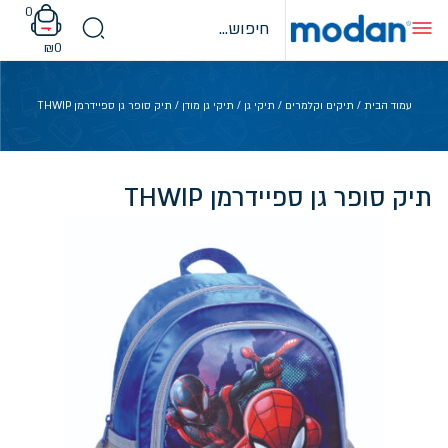
Ski
0
t
conten
₪
0
עמוד הבית
/
תיקים וקלמרים
/
תיקי גן
/
תיקי גן מודן
/ תיק סופר גן ספיידרמן THWIP
תיק סופר גן ספיידרמן THWIP