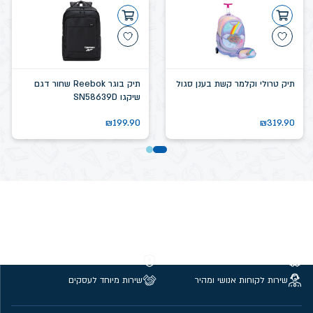
תיק טרולי וקלמר קשת בענן סגול
תיק בוגר Reebok שחור דגם
שיקגו SN58639D
₪
199.90
₪
319.90
משלוחים חינם מעל 299 ₪
קנייה מאובטחת
שירות לקוחות אנושי ומהיר
שירות מיוחד לעסקים