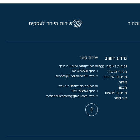
ומהיר
שירות מיוחד לעסקים
מידע חשוב
יצירת קשר
נקודות לאיסוף עצמי
שירות לקוחות ותיקונים מודן:
טלפון:
073-3156660
הסדרי נגישות
אימייל:
service@i-berman.co.il
מדיניות השירות
אודות
שירות תמיכה להזמנות באתר:
תקנון
טלפון:
052-3988521
מדיניות פרטיות
אימייל:
modancustomers@gmail.com
צור קשר