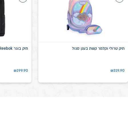
תיק טרולי וקלמר קשת בענן סגול
תיק בוגר Reebok שחור דגם שיקגו SN58639D
₪
199.90
₪
319.90