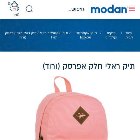
Ski
0
t
conten
₪
0
עמוד
/
תיקים
/
תיקי אקספלור -
/
תיקי אקספלור ראלי
/ תיק ראלי חלק אפרסק
הבית
וקלמרים
Explore
תא 1
(ורוד)
תיק ראלי חלק אפרסק (ורוד)