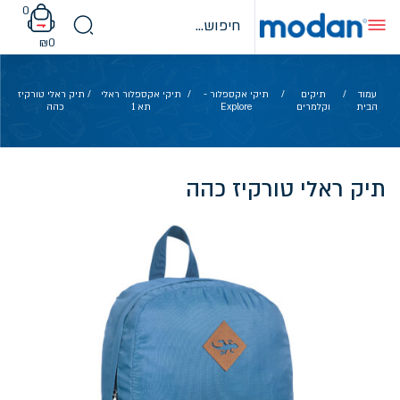
Ski
0
t
conten
₪
0
עמוד
/
תיקים
/
תיקי אקספלור -
/
תיקי אקספלור ראלי
/ תיק ראלי טורקיז
הבית
וקלמרים
Explore
תא 1
כהה
תיק ראלי טורקיז כהה