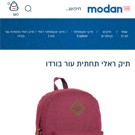
Ski
0
t
conten
₪
0
עמוד
/
תיקים
/
תיקי אקספלור -
/
תיקי אקספלור ראלי
/ תיק ראלי תחתית עור
הבית
וקלמרים
Explore
תא 1
בורדו
תיק ראלי תחתית עור בורדו