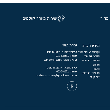
ומהיר
שירות מיוחד לעסקים
מידע חשוב
יצירת קשר
נקודות לאיסוף עצמי
שירות לקוחות ותיקונים מודן:
טלפון:
073-3156660
הסדרי נגישות
אימייל:
service@i-berman.co.il
מדיניות השירות
אודות
שירות תמיכה להזמנות באתר:
תקנון
טלפון:
052-3988521
מדיניות פרטיות
אימייל:
modancustomers@gmail.com
צור קשר