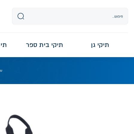
Ski
t
conten
תיקי גן
תיקי בית ספר
תיקי re
עמ