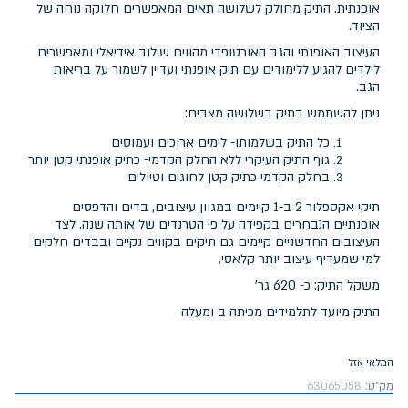
אופנתית. התיק מחולק לשלושה תאים המאפשרים חלוקה נוחה של
הציוד.
העיצוב האופנתי והגב האורטופדי מהווים שילוב אידיאלי ומאפשרים
לילדים להגיע ללימודים עם תיק אופנתי ועדיין לשמור על בריאות
הגב.
ניתן להשתמש בתיק בשלושה מצבים:
כל התיק בשלמותו- לימים ארוכים ועמוסים
גוף התיק העיקרי ללא החלק הקדמי- כתיק אופנתי קטן יותר
בחלק הקדמי כתיק קטן לחוגים וטיולים
תיקי אקספלור 2 ב-1 קיימים במגוון עיצובים, בדים והדפסים
אופנתיים הנבחרים בקפידה על פי הטרנדים של אותה שנה. לצד
העיצובים החדשניים קיימים גם תיקים בקווים נקיים ובבדים חלקים
למי שמעדיף עיצוב יותר קלאסי.
משקל התיק: כ- 620 גר'
התיק מיועד לתלמידים מכיתה ב ומעלה
המלאי אזל
מק"ט:
63065058