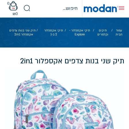
Ski
0
t
conten
₪
0
עמוד
/
תיקים
/
תיקי אקספלור -
/
תיקי אקספלור
/ תיק שני בנות צדפים
הבית
וקלמרים
Explore
2 ב-1
אקספלור 2in1
תיק שני בנות צדפים אקספלור 2in1