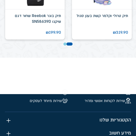
תיק טרולי וקלמר קשת בענן סגול
תיק בוגר Reebok שחור דגם
שיקגו SN58639D
₪
199.90
₪
319.90
משלוחים חינם מעל 299 ₪
קנייה מאובטחת
שירות לקוחות אנושי ומהיר
שירות מיוחד לעסקים
הקטגוריות שלנו
מידע חשוב