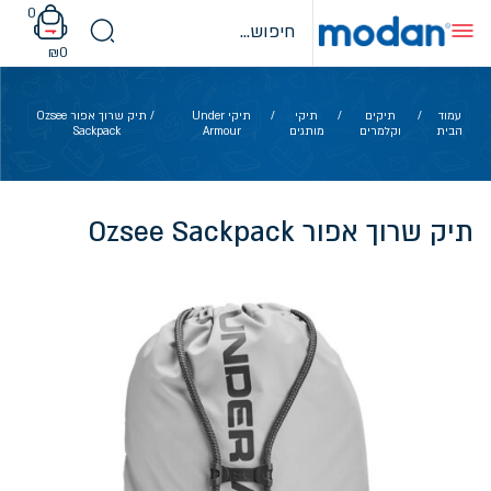
Ski
0
t
conten
₪
0
עמוד
/
תיקים
/
תיקי
/
תיקי Under
/ תיק שרוך אפור Ozsee
הבית
וקלמרים
מותגים
Armour
Sackpack
תיק שרוך אפור Ozsee Sackpack